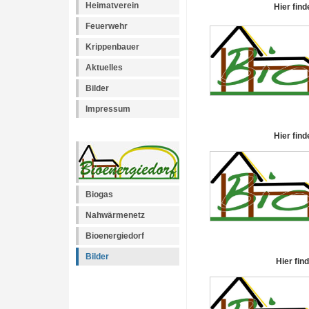
Heimatverein
Hier find
Feuerwehr
Krippenbauer
Aktuelles
Bilder
Impressum
Hier find
Biogas
Nahwärmenetz
Bioenergiedorf
Bilder
Hier fin